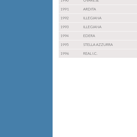
1990
OVARESE
1991
ARDITA
1992
ILLEGIANA
1993
ILLEGIANA
1994
EDERA
1995
STELLA AZZURRA
1996
REAL I.C.