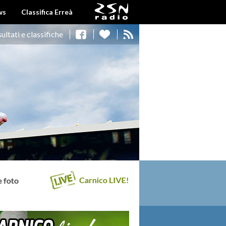
ws
Classifica Erreà
sultati e classifiche