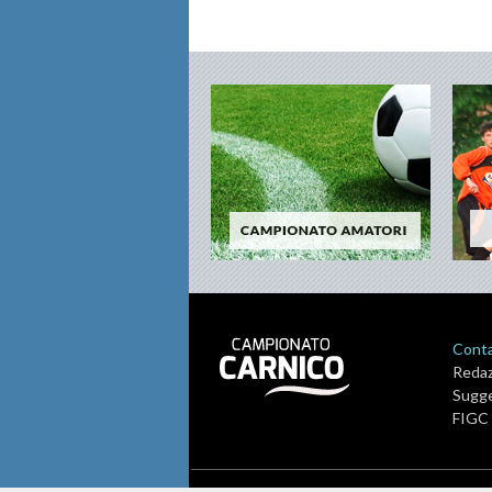
Contat
Reda
Sugge
FIGC 