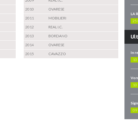
2009
REAL I.C.
2010
OVARESE
LA 
2011
MOBILIERI
25
2012
REAL I.C.
2013
BORDANO
Ul
2014
OVARESE
2015
CAVAZZO
10
10
09