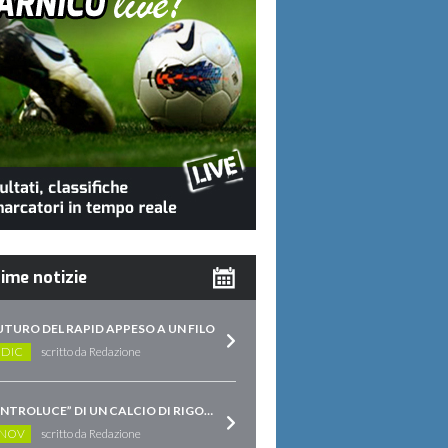
ime notizie
FUTURO DEL RAPID APPESO A UN FILO
 DIC
scritto da Redazione
“CONTROLUCE” DI UN CALCIO DI RIGORE
 NOV
scritto da Redazione