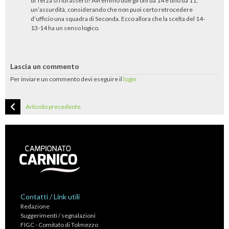
di Terza si ritirassero? Avremmo due gironi da 14 e uno da 11,
un’assurdità, considerando che non puoi certo retrocedere
d’ufficio una squadra di Seconda. Ecco allora che la scelta del 14-
13-14 ha un senso logico.
Lascia un commento
Per inviare un commento devi eseguire il
login
Articolo precedente
Contatti / Link utili
Redazione
Suggerimenti / segnalazioni
FIGC - Comitato di Tolmezzo