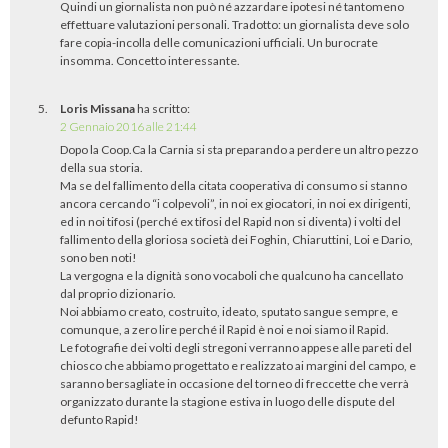
Quindi un giornalista non può né azzardare ipotesi né tantomeno
effettuare valutazioni personali. Tradotto: un giornalista deve solo
fare copia-incolla delle comunicazioni ufficiali. Un burocrate
insomma. Concetto interessante.
Loris Missana
ha scritto:
2 Gennaio 2016 alle 21:44
Dopo la Coop.Ca la Carnia si sta preparando a perdere un altro pezzo
della sua storia.
Ma se del fallimento della citata cooperativa di consumo si stanno
ancora cercando “i colpevoli”, in noi ex giocatori, in noi ex dirigenti,
ed in noi tifosi (perché ex tifosi del Rapid non si diventa) i volti del
fallimento della gloriosa società dei Foghin, Chiaruttini, Loi e Dario,
sono ben noti!
La vergogna e la dignità sono vocaboli che qualcuno ha cancellato
dal proprio dizionario.
Noi abbiamo creato, costruito, ideato, sputato sangue sempre, e
comunque, a zero lire perché il Rapid è noi e noi siamo il Rapid.
Le fotografie dei volti degli stregoni verranno appese alle pareti del
chiosco che abbiamo progettato e realizzato ai margini del campo, e
saranno bersagliate in occasione del torneo di freccette che verrà
organizzato durante la stagione estiva in luogo delle dispute del
defunto Rapid!