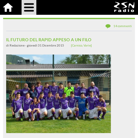
14 commenti
IL FUTURO DEL RAPID APPESO A UN FILO
di Redazione
- giovedì 31 Dicembre 2015
[
Carnico
,
Varie
]