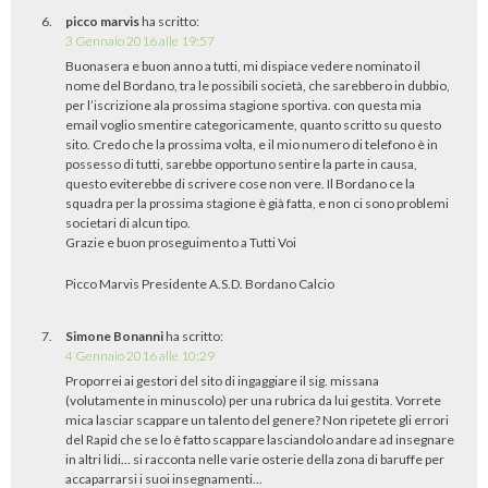
picco marvis
ha scritto:
3 Gennaio 2016 alle 19:57
Buonasera e buon anno a tutti, mi dispiace vedere nominato il
nome del Bordano, tra le possibili società, che sarebbero in dubbio,
per l’iscrizione ala prossima stagione sportiva. con questa mia
email voglio smentire categoricamente, quanto scritto su questo
sito. Credo che la prossima volta, e il mio numero di telefono è in
possesso di tutti, sarebbe opportuno sentire la parte in causa,
questo eviterebbe di scrivere cose non vere. Il Bordano ce la
squadra per la prossima stagione è già fatta, e non ci sono problemi
societari di alcun tipo.
Grazie e buon proseguimento a Tutti Voi
Picco Marvis Presidente A.S.D. Bordano Calcio
Simone Bonanni
ha scritto:
4 Gennaio 2016 alle 10:29
Proporrei ai gestori del sito di ingaggiare il sig. missana
(volutamente in minuscolo) per una rubrica da lui gestita. Vorrete
mica lasciar scappare un talento del genere? Non ripetete gli errori
del Rapid che se lo è fatto scappare lasciandolo andare ad insegnare
in altri lidi… si racconta nelle varie osterie della zona di baruffe per
accaparrarsi i suoi insegnamenti…