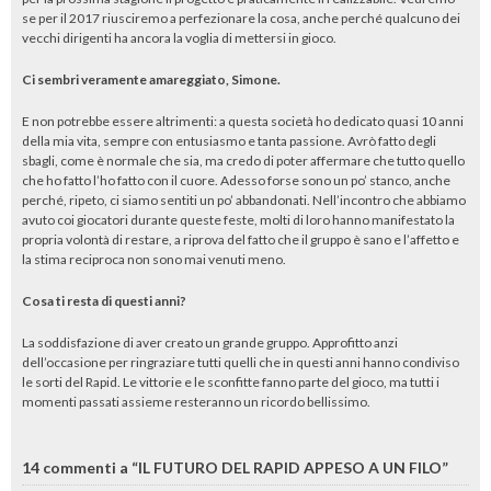
se per il 2017 riusciremo a perfezionare la cosa, anche perché qualcuno dei
vecchi dirigenti ha ancora la voglia di mettersi in gioco.
Ci sembri veramente amareggiato, Simone.
E non potrebbe essere altrimenti: a questa società ho dedicato quasi 10 anni
della mia vita, sempre con entusiasmo e tanta passione. Avrò fatto degli
sbagli, come è normale che sia, ma credo di poter affermare che tutto quello
che ho fatto l’ho fatto con il cuore. Adesso forse sono un po’ stanco, anche
perché, ripeto, ci siamo sentiti un po’ abbandonati. Nell’incontro che abbiamo
avuto coi giocatori durante queste feste, molti di loro hanno manifestato la
propria volontà di restare, a riprova del fatto che il gruppo è sano e l’affetto e
la stima reciproca non sono mai venuti meno.
Cosa ti resta di questi anni?
La soddisfazione di aver creato un grande gruppo. Approfitto anzi
dell’occasione per ringraziare tutti quelli che in questi anni hanno condiviso
le sorti del Rapid. Le vittorie e le sconfitte fanno parte del gioco, ma tutti i
momenti passati assieme resteranno un ricordo bellissimo.
14 commenti a “IL FUTURO DEL RAPID APPESO A UN FILO”