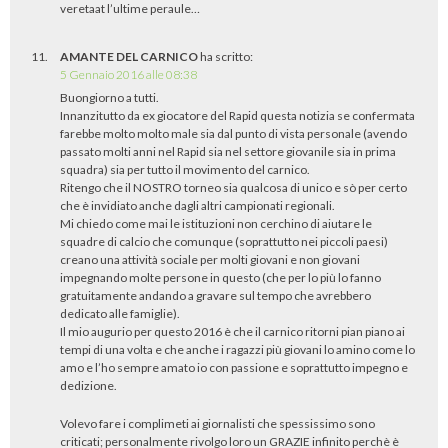
veretaat l’ultime peraule…
AMANTE DEL CARNICO
ha scritto:
5 Gennaio 2016 alle 08:38
Buongiorno a tutti.
Innanzitutto da ex giocatore del Rapid questa notizia se confermata
farebbe molto molto male sia dal punto di vista personale (avendo
passato molti anni nel Rapid sia nel settore giovanile sia in prima
squadra) sia per tutto il movimento del carnico.
Ritengo che il NOSTRO torneo sia qualcosa di unico e sò per certo
che è invidiato anche dagli altri campionati regionali.
Mi chiedo come mai le istituzioni non cerchino di aiutare le
squadre di calcio che comunque (soprattutto nei piccoli paesi)
creano una attività sociale per molti giovani e non giovani
impegnando molte persone in questo (che per lo più lo fanno
gratuitamente andando a gravare sul tempo che avrebbero
dedicato alle famiglie).
Il mio augurio per questo 2016 è che il carnico ritorni pian piano ai
tempi di una volta e che anche i ragazzi più giovani lo amino come lo
amo e l’ho sempre amato io con passione e soprattutto impegno e
dedizione.
Volevo fare i complimeti ai giornalisti che spessissimo sono
criticati; personalmente rivolgo loro un GRAZIE infinito perchè è