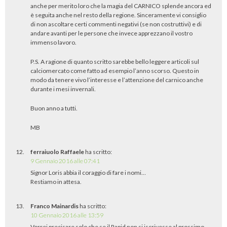
anche per merito loro che la magia del CARNICO splende ancora ed
è seguita anche nel resto della regione. Sinceramente vi consiglio
di non ascoltare certi commenti negativi (se non costruttivi) e di
andare avanti per le persone che invece apprezzano il vostro
immenso lavoro.
P.S. A ragione di quanto scritto sarebbe bello leggere articoli sul
calciomercato come fatto ad esempio l’anno scorso. Questo in
modo da tenere vivo l’interesse e l’attenzione del carnico anche
durante i mesi invernali.
Buon anno a tutti.
MB
ferraiuolo Raffaele
ha scritto:
9 Gennaio 2016 alle 07:41
Signor Loris abbia il coraggio di fare i nomi…
Restiamo in attesa.
Franco Mainardis
ha scritto:
10 Gennaio 2016 alle 13:59
Vorrei precisare solo che se il Rapid non si iscrivesse al prossimo