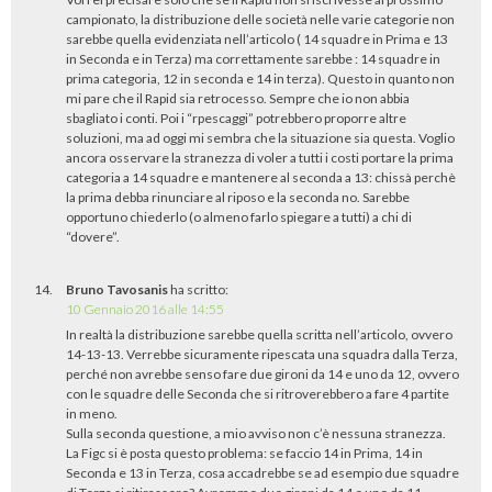
campionato, la distribuzione delle società nelle varie categorie non
sarebbe quella evidenziata nell’articolo ( 14 squadre in Prima e 13
in Seconda e in Terza) ma correttamente sarebbe : 14 squadre in
prima categoria, 12 in seconda e 14 in terza). Questo in quanto non
mi pare che il Rapid sia retrocesso. Sempre che io non abbia
sbagliato i conti. Poi i “rpescaggi” potrebbero proporre altre
soluzioni, ma ad oggi mi sembra che la situazione sia questa. Voglio
ancora osservare la stranezza di voler a tutti i costi portare la prima
categoria a 14 squadre e mantenere al seconda a 13: chissà perchè
la prima debba rinunciare al riposo e la seconda no. Sarebbe
opportuno chiederlo (o almeno farlo spiegare a tutti) a chi di
“dovere”.
Bruno Tavosanis
ha scritto:
10 Gennaio 2016 alle 14:55
In realtà la distribuzione sarebbe quella scritta nell’articolo, ovvero
14-13-13. Verrebbe sicuramente ripescata una squadra dalla Terza,
perché non avrebbe senso fare due gironi da 14 e uno da 12, ovvero
con le squadre delle Seconda che si ritroverebbero a fare 4 partite
in meno.
Sulla seconda questione, a mio avviso non c’è nessuna stranezza.
La Figc si è posta questo problema: se faccio 14 in Prima, 14 in
Seconda e 13 in Terza, cosa accadrebbe se ad esempio due squadre