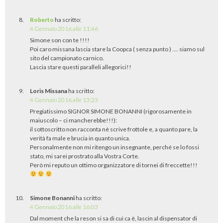
Roberto
ha scritto:
4 Gennaio 2016 alle 11:46
Simone son con te !!!!
Poi caro missana lascia stare la Coopca ( senza punto ) …. siamo sul
sito del campionato carnico.
Lascia stare questi paralleli allegorici!!
Loris Missana
ha scritto:
4 Gennaio 2016 alle 13:23
Pregiatissimo SIGNOR SIMONE BONANNI (rigorosamente in
maiuscolo – ci mancherebbe!!!):
il sottoscritto non racconta nè scrive frottole e, a quanto pare, la
verità fa male e brucia in quanto unica.
Personalmente non mi ritengo un insegnante, perché se lo fossi
stato, mi sarei prostrato alla Vostra Corte.
Però mi reputo un ottimo organizzatore di tornei di freccette!!!
Simone Bonanni
ha scritto:
4 Gennaio 2016 alle 16:03
Dal moment che la reson si sa di cui ca è, lascin al dispensator di