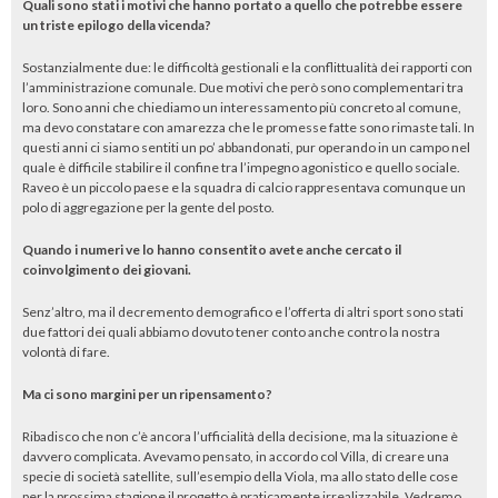
Quali sono stati i motivi che hanno portato a quello che potrebbe essere
un triste epilogo della vicenda?
Sostanzialmente due: le difficoltà gestionali e la conflittualità dei rapporti con
l’amministrazione comunale. Due motivi che però sono complementari tra
loro. Sono anni che chiediamo un interessamento più concreto al comune,
ma devo constatare con amarezza che le promesse fatte sono rimaste tali. In
questi anni ci siamo sentiti un po’ abbandonati, pur operando in un campo nel
quale è difficile stabilire il confine tra l’impegno agonistico e quello sociale.
Raveo è un piccolo paese e la squadra di calcio rappresentava comunque un
polo di aggregazione per la gente del posto.
Quando i numeri ve lo hanno consentito avete anche cercato il
coinvolgimento dei giovani.
Senz’altro, ma il decremento demografico e l’offerta di altri sport sono stati
due fattori dei quali abbiamo dovuto tener conto anche contro la nostra
volontà di fare.
Ma ci sono margini per un ripensamento?
Ribadisco che non c’è ancora l’ufficialità della decisione, ma la situazione è
davvero complicata. Avevamo pensato, in accordo col Villa, di creare una
specie di società satellite, sull’esempio della Viola, ma allo stato delle cose
per la prossima stagione il progetto è praticamente irrealizzabile. Vedremo