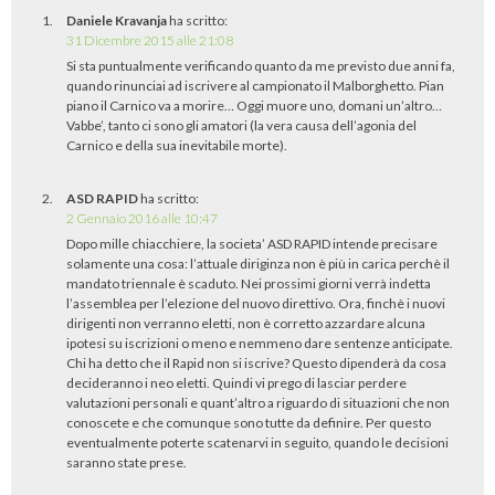
Daniele Kravanja
ha scritto:
31 Dicembre 2015 alle 21:08
Si sta puntualmente verificando quanto da me previsto due anni fa,
quando rinunciai ad iscrivere al campionato il Malborghetto. Pian
piano il Carnico va a morire… Oggi muore uno, domani un’altro…
Vabbe’, tanto ci sono gli amatori (la vera causa dell’agonia del
Carnico e della sua inevitabile morte).
ASD RAPID
ha scritto:
2 Gennaio 2016 alle 10:47
Dopo mille chiacchiere, la societa’ ASD RAPID intende precisare
solamente una cosa: l’attuale diriginza non è più in carica perchè il
mandato triennale è scaduto. Nei prossimi giorni verrà indetta
l’assemblea per l’elezione del nuovo direttivo. Ora, finchè i nuovi
dirigenti non verranno eletti, non è corretto azzardare alcuna
ipotesi su iscrizioni o meno e nemmeno dare sentenze anticipate.
Chi ha detto che il Rapid non si iscrive? Questo dipenderà da cosa
decideranno i neo eletti. Quindi vi prego di lasciar perdere
valutazioni personali e quant’altro a riguardo di situazioni che non
conoscete e che comunque sono tutte da definire. Per questo
eventualmente poterte scatenarvi in seguito, quando le decisioni
saranno state prese.