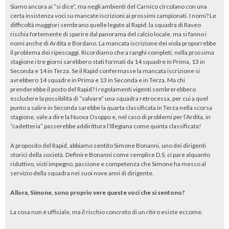
Siamo ancora ai “si dice”, ma negli ambienti del Carnico circolano con una
certa insistenza voci su mancate iscrizioni ai prossimi campionati. I nomi? Le
difficoltà maggiori sembrano quelle legate al Rapid: la squadra di Raveo
rischia fortemente di sparire dal panorama del calcio locale, ma si fanno i
nomi anche di Ardita e Bordano. La mancata iscrizione dei viola proporrebbe
il problema dei ripescaggi. Ricordiamo che a ranghi completi, nella prossima
stagione i tre giorni sarebbero
stati formati da 14 squadre in Prima, 13 in
Seconda e 14 in Terza. Se il Rapid confermasse la mancata iscrizione si
avrebbero 14 squadre in Prima e 13 in Seconda e in Terza. Ma chi
prenderebbe il posto del Rapid? I regolamenti vigenti sembrerebbero
escludere la possibilità di “salvare” una squadra retrocessa, per cui a quel
punto a salire in Seconda sarebbe la quarta classificata in Terza nella scorsa
stagione, vale a dire la Nuova Osoppo e, nel caso di problemi per l’Ardita, in
“cadetteria” passerebbe addirittura l’Illegiana come quinta classificata!
A proposito del Rapid, abbiamo sentito Simone Bonanni, uno dei dirigenti
storici della società. Definire Bonanni come semplice D.S. ci pare alquanto
riduttivo, visti impegno, passione e competenza che Simone ha messo al
servizio della squadra nei suoi nove anni di dirigente.
Allora, Simone, sono proprio vere queste voci che si sentono?
La cosa non è ufficiale, ma il rischio concreto di un ritiro esiste eccome.