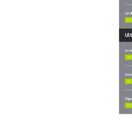
LA 
25
Ul
10
10
09