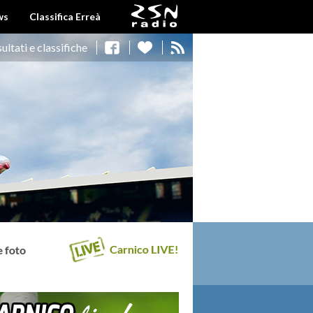
ws
Classifica Erreà
sultati e classifiche