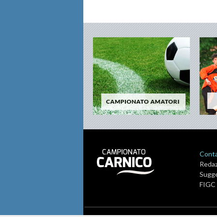
Contat
Reda
Sugge
FIGC 