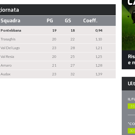
 giornata
Squadra
PG
GS
Coeff.
Pontebbana
19
18
0,94
Trasaghis
20
22
1,10
Val Del Lago
23
28
1,21
Val Resia
20
25
1,25
Amaro
21
27
1,28
Audax
23
32
1,39
Ult
IL 
31
30